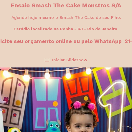
Ensaio Smash The Cake Monstros S/A
Agende hoje mesmo o Smash The Cake do seu Fiho.
Estúdio localizado na Penha - RJ - Rio de Janeiro.
licite seu orçamento online ou pelo WhatsApp 2
Iniciar Slideshow