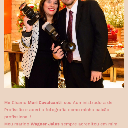
Me Chamo
Mari Cavalcanti
, sou Administradora de
Profissão e aderi a fotografia como minha paixão
profissional !
Meu marido
Wagner Jales
sempre acreditou em mim,