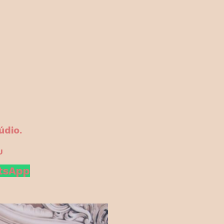
údio.
J
atsApp