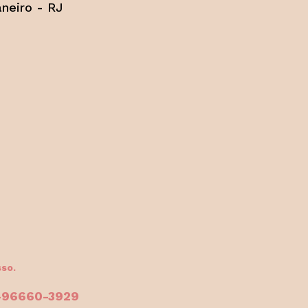
aneiro - RJ
sso.
1-96660-3929