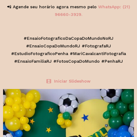
📲 Agende seu horário agora mesmo pelo
WhatsApp: (21)
96660-3929.
#EnsaioFotograficoDaCopaDoMundoNoRJ
#EnsaioCopaDoMundoRJ #FotografaRJ
#EstudioFotograficoPenha #MariCavalcantiFotografia
#EnsaioFamiliaRJ #FotosCopaDoMundo #PenhaRJ
Iniciar Slideshow